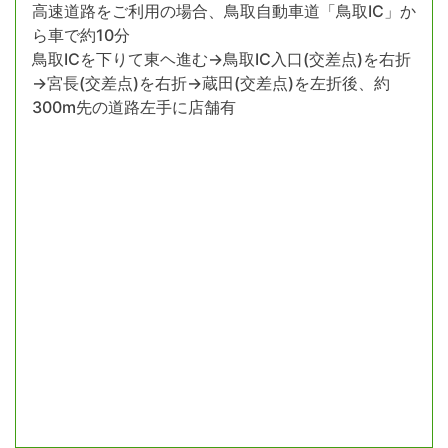
高速道路をご利用の場合、鳥取自動車道「鳥取IC」か
ら車で約10分
鳥取ICを下りて東ヘ進む→鳥取IC入口(交差点)を右折
→宮長(交差点)を右折→蔵田(交差点)を左折後、約
300m先の道路左手に店舗有