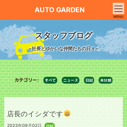
AUTO GARDEN
MENU
スタッフブログ
~社長とゆかいな仲間たちの日々~
カテゴリー:
すべて
ニュース
日記
未分類
店長のイシダです
2023年09月02日
日記